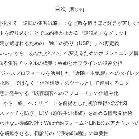
目次
小化する「逆転の集客戦略」：なぜ数を追うほど経営が苦しく
トを絞り込むことで成約率が上がる『逆説的』なメリット
院が選ばれるための「独自の売り（USP）」の再定義
いい」から「あなたがいい」へ変えるためのポジショニング構
残る集客チャネルの構築：Webとオフラインの役割分担
leビジネスプロフィールを活用した『近隣・本気層』へのダイレ
「拡散」ではなく「信頼構築」のツールとして運用するコツ
然に発生する『既存顧客へのアプローチ』の仕組み化
」から「線」へ：リピートを前提とした初診獲得の設計図
スマッチを防ぎ、LTV（顧客生涯価値）を高める情報発信術
わせない導線設計：Web予約フォームとLINE公式アカウント
を飛躍させる、初診前の『期待値調整』の重要性