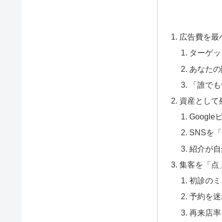
広告費を最
ターゲッ
あなたの
「誰でも
資産として
Goog
SNSを
紹介が自
集客を「点
初診のミ
予約を迷
再来店率