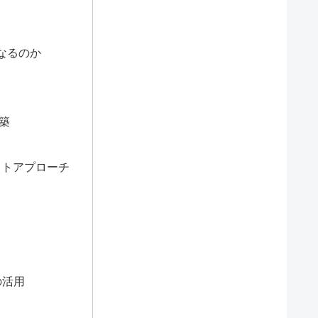
なるのか
築
クトアプローチ
の活用