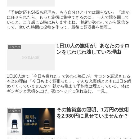
「予約対応もSNSも経理も、もう自分ひとりでは回らない」 「誰か
に任せられたら、もっと施術に集中できるのに」 一人で院を回して
いると、こう感じる時はありますよね。 施術が終わってから返信を
して、空いた時間に投稿を作って、最後に領収書を整理...
1日10人の施術が、あなたのサロ
ノウハウ
ンをじわじわ壊している理由
1日10人診て「今日も疲れた」で終わる毎日が、サロンを衰退させる
本当の理由 「今日もよく頑張った」。そんな充実感とともに1日を締
めくくっていませんか？ 朝から晩まで予約表は埋まっている。体は
ギシギシと悲鳴を上げ、夜はベッドに倒れ込む。 一見...
その施術室の照明、1万円の技術
ノウハウ
を2,980円に見せていませんか？