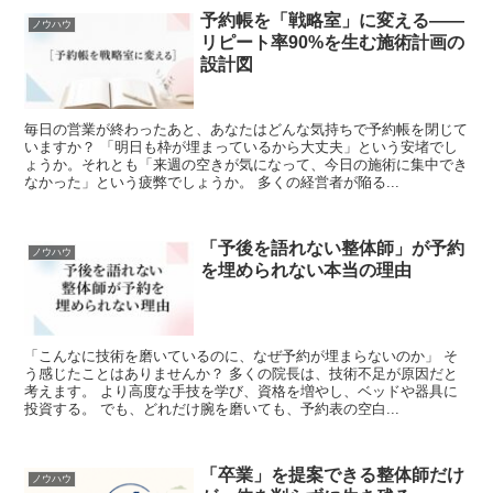
予約帳を「戦略室」に変える——
ノウハウ
リピート率90%を生む施術計画の
設計図
毎日の営業が終わったあと、あなたはどんな気持ちで予約帳を閉じて
いますか？ 「明日も枠が埋まっているから大丈夫」という安堵でし
ょうか。それとも「来週の空きが気になって、今日の施術に集中でき
なかった」という疲弊でしょうか。 多くの経営者が陥る...
「予後を語れない整体師」が予約
ノウハウ
を埋められない本当の理由
「こんなに技術を磨いているのに、なぜ予約が埋まらないのか」 そ
う感じたことはありませんか？ 多くの院長は、技術不足が原因だと
考えます。 より高度な手技を学び、資格を増やし、ベッドや器具に
投資する。 でも、どれだけ腕を磨いても、予約表の空白...
「卒業」を提案できる整体師だけ
ノウハウ